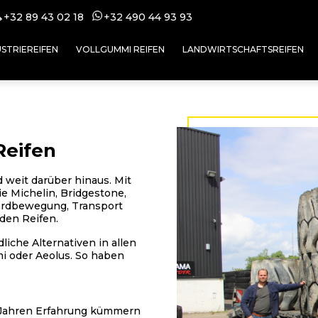
+32 89 43 02 18
+32 49
0 44 93 93
USTRIEREIFEN
VOLLGUMMI REIFEN
LANDWIRTSCHAFTSREIFEN
Reifen
 weit darüber hinaus. Mit
e Michelin, Bridgestone,
 Erdbewegung, Transport
den Reifen.
iche Alternativen in allen
i oder Aeolus. So haben
5 Jahren Erfahrung kümmern