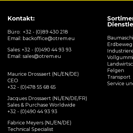
Kontakt:
Sortime
Dienstl
Büro:
+32 - (0)89 430 218
Baumaschi
Email: backoffice
@otrem.
eu
Erdbewegu
Sales: +32 - (0)490 44 93 93
Industrier
Email: sales@otrem.eu
Vollgummi
Landwirtsc
Felgen
Maurice Drossaert (NL/EN/DE)
Transport
CEO
Service u
+32 - (0)478 55 68 65
Jacques Drossaert (NL/EN/DE/FR)
Sales & Purchase Worldwide
+32 - (0)490 44 93 93
Fabrice Meyers (NL/EN/DE)
Technical Specialist