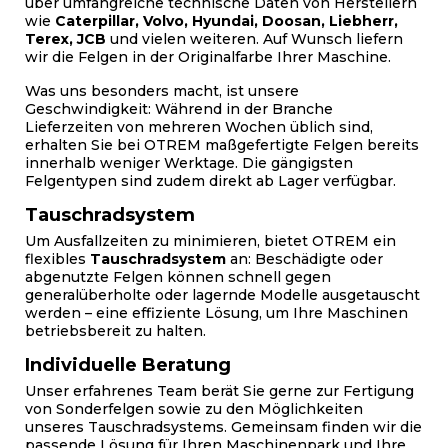
über umfangreiche technische Daten von Herstellern
wie
Caterpillar, Volvo, Hyundai, Doosan, Liebherr,
Terex, JCB
und vielen weiteren. Auf Wunsch liefern
wir die Felgen in der Originalfarbe Ihrer Maschine.
Was uns besonders macht, ist unsere
Geschwindigkeit: Während in der Branche
Lieferzeiten von mehreren Wochen üblich sind,
erhalten Sie bei OTREM maßgefertigte Felgen bereits
innerhalb weniger Werktage. Die gängigsten
Felgentypen sind zudem direkt ab Lager verfügbar.
Tauschradsystem
Um Ausfallzeiten zu minimieren, bietet OTREM ein
flexibles
Tauschradsystem
an: Beschädigte oder
abgenutzte Felgen können schnell gegen
generalüberholte oder lagernde Modelle ausgetauscht
werden – eine effiziente Lösung, um Ihre Maschinen
betriebsbereit zu halten.
Individuelle Beratung
Unser erfahrenes Team berät Sie gerne zur Fertigung
von Sonderfelgen sowie zu den Möglichkeiten
unseres Tauschradsystems. Gemeinsam finden wir die
passende Lösung für Ihren Maschinenpark und Ihre